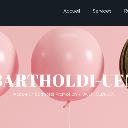
Accueil
Services
R
BARTHOLDI-UE
Accueil
Bartholdi Promotion
BARTHOLDI-UEN