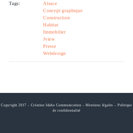
Tags:
Alsace
Concept graphique
Construction
Habitat
Immobilier
Jview
Presse
Webdesign
Copyright 2017 – Création Idaho Communication –
Mentions légales
–
Politique
de confidentialité