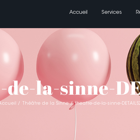
Accueil
Services
R
e-de-la-sinne-D
Accueil
Théâtre de la Sinne
theatre-de-la-sinne-DETAILS