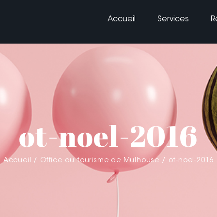
Accueil
Services
R
ot-noel-2016
Accueil
Office du tourisme de Mulhouse
ot-noel-2016