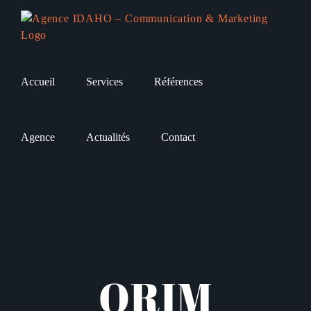
Passer
au
contenu
Accueil
Services
Références
Agence
Actualités
Contact
ORIM