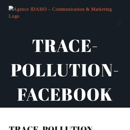
Passer
au
contenu
TRACE-
POLLUTION-
FACEBOOK
TRACE-POLLUTION-