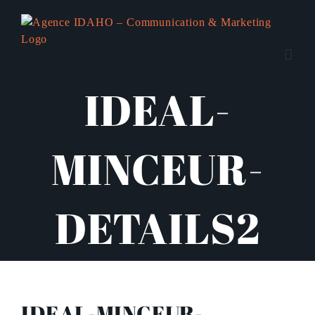
Passer
au
contenu
IDEAL-
MINCEUR-
DETAILS2
IDEAL-MINCEUR-