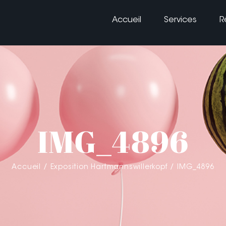
Accueil
Services
R
IMG_4896
Accueil
Exposition Hartmannswillerkopf
IMG_4896