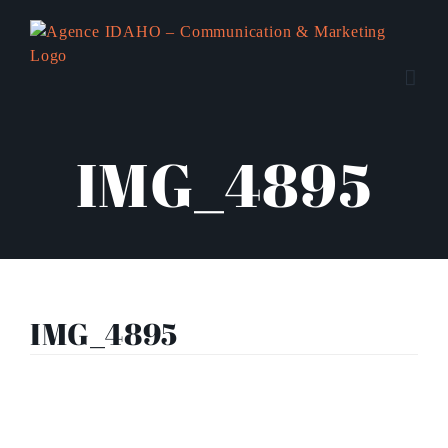
Passer
au
contenu
IMG_4895
IMG_4895