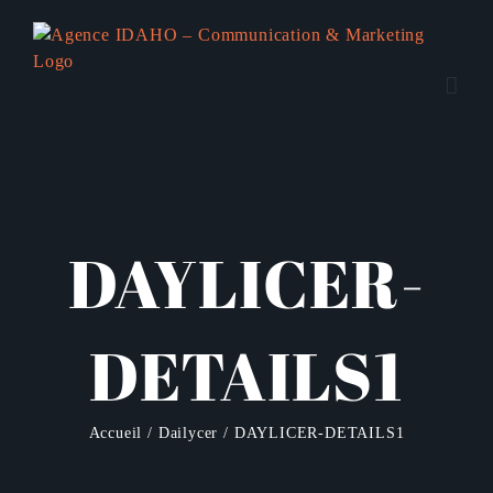
Passer
au
contenu
DAYLICER-
DETAILS1
Accueil
Dailycer
DAYLICER-DETAILS1