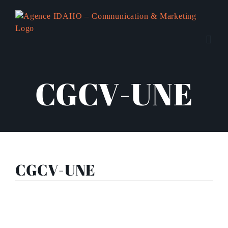
Passer
au
contenu
CGCV-UNE
CGCV-UNE