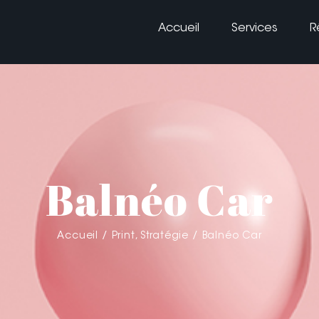
Accueil
Services
R
Balnéo Car
Accueil
Print
Stratégie
Balnéo Car