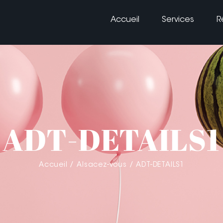
Accueil
Services
R
ADT-DETAILS1
Accueil
Alsacez-vous
ADT-DETAILS1