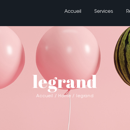
Accueil
Services
R
legrand
Accueil
Home
legrand