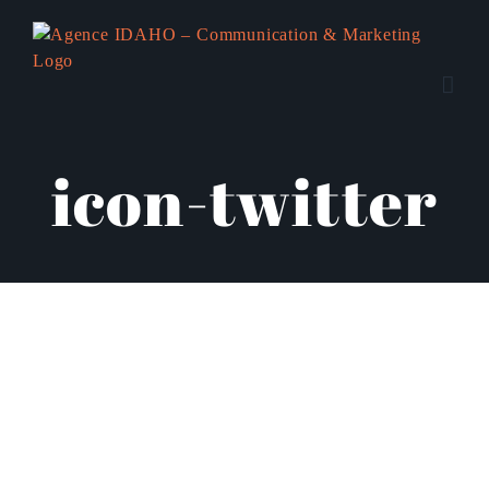
Passer
au
contenu
icon-twitter